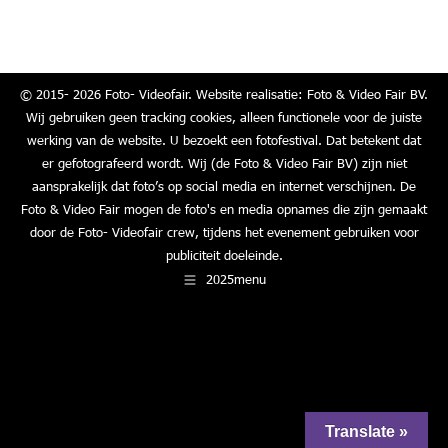
on
on
on
on
Facebook
X
LinkedIn
WhatsApp
© 2015- 2026 Foto- Videofair. Website realisatie: Foto & Video Fair BV.
Wij gebruiken geen tracking cookies, alleen functionele voor de juiste
werking van de website. U bezoekt een fotofestival. Dat betekent dat
er gefotografeerd wordt. Wij (de Foto & Video Fair BV) zijn niet
aansprakelijk dat foto’s op social media en internet verschijnen. De
Foto & Video Fair mogen de foto's en media opnames die zijn gemaakt
door de Foto- Videofair crew, tijdens het evenement gebruiken voor
publiciteit doeleinde.
2025menu
Translate »