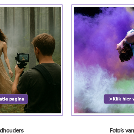
andhouders
Foto’s va