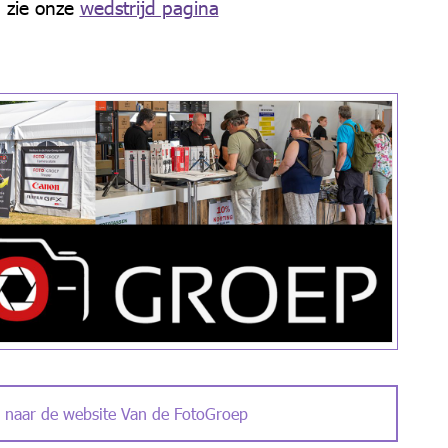
, zie onze
wedstrijd pagina
naar de website Van de FotoGroep