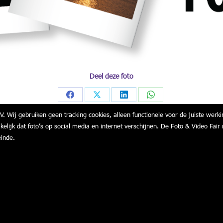
Deel deze foto
Share
Share
Share
Share
V. Wij gebruiken geen tracking cookies, alleen functionele voor de juiste werki
on
on
on
on
akelijk dat foto’s op social media en internet verschijnen. De Foto & Video F
Facebook
X
LinkedIn
WhatsApp
einde.