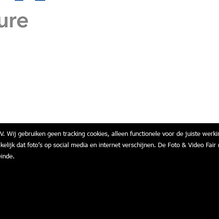
V. Wij gebruiken geen tracking cookies, alleen functionele voor de juiste werki
akelijk dat foto’s op social media en internet verschijnen. De Foto & Video F
einde.