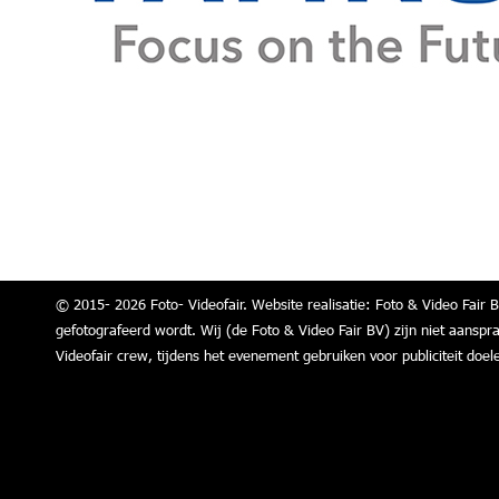
© 2015- 2026 Foto- Videofair. Website realisatie: Foto & Video Fair B
gefotografeerd wordt. Wij (de Foto & Video Fair BV) zijn niet aanspr
Videofair crew, tijdens het evenement gebruiken voor publiciteit doel