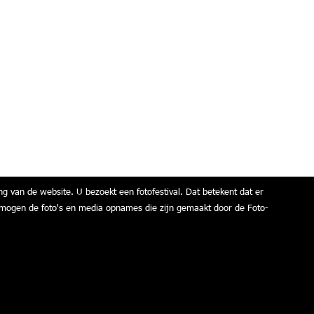
ng van de website. U bezoekt een fotofestival. Dat betekent dat er
air mogen de foto's en media opnames die zijn gemaakt door de Foto-