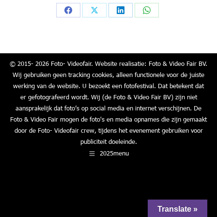
Share
Share
Share
Share
on
on
on
on
Facebook
X
LinkedIn
WhatsApp
© 2015- 2026 Foto- Videofair. Website realisatie: Foto & Video Fair BV.
Wij gebruiken geen tracking cookies, alleen functionele voor de juiste
werking van de website. U bezoekt een fotofestival. Dat betekent dat
er gefotografeerd wordt. Wij (de Foto & Video Fair BV) zijn niet
aansprakelijk dat foto’s op social media en internet verschijnen. De
Foto & Video Fair mogen de foto's en media opnames die zijn gemaakt
door de Foto- Videofair crew, tijdens het evenement gebruiken voor
publiciteit doeleinde.
2025menu
Translate »