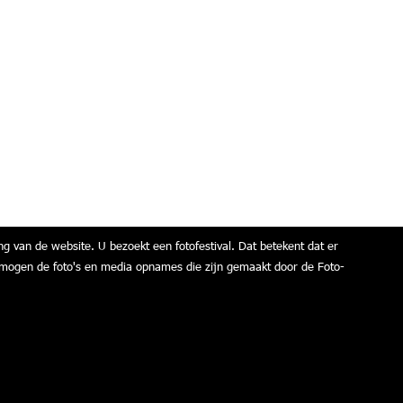
ng van de website. U bezoekt een fotofestival. Dat betekent dat er
air mogen de foto's en media opnames die zijn gemaakt door de Foto-