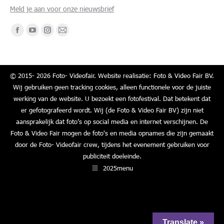
Meld je aan voor onze nieuwsbrief
Vind ons op:
Facebook
YouTube
Instagram
Mail
page
page
page
page
opens
opens
opens
opens
in
in
in
in
© 2015- 2026 Foto- Videofair. Website realisatie: Foto & Video Fair BV.
Wij gebruiken geen tracking cookies, alleen functionele voor de juiste
new
new
new
new
werking van de website. U bezoekt een fotofestival. Dat betekent dat
window
window
window
window
er gefotografeerd wordt. Wij (de Foto & Video Fair BV) zijn niet
aansprakelijk dat foto’s op social media en internet verschijnen. De
Foto & Video Fair mogen de foto's en media opnames die zijn gemaakt
door de Foto- Videofair crew, tijdens het evenement gebruiken voor
publiciteit doeleinde.
2025menu
Translate »