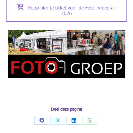
Koop hier je ticket voor de Foto- Videofair
2026
Deel deze pagina
Share
Share
Share
Share