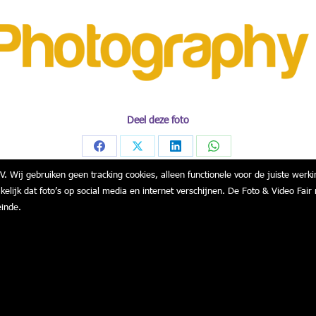
Deel deze foto
Share
Share
Share
Share
V. Wij gebruiken geen tracking cookies, alleen functionele voor de juiste werki
on
on
on
on
akelijk dat foto’s op social media en internet verschijnen. De Foto & Video F
Facebook
X
LinkedIn
WhatsApp
einde.