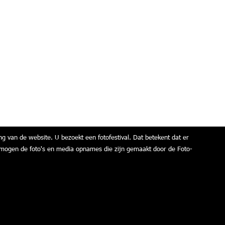
ng van de website. U bezoekt een fotofestival. Dat betekent dat er
air mogen de foto's en media opnames die zijn gemaakt door de Foto-