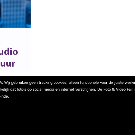
V. Wij gebruiken geen tracking cookies, alleen functionele voor de juiste werki
akelijk dat foto’s op social media en internet verschijnen. De Foto & Video F
einde.