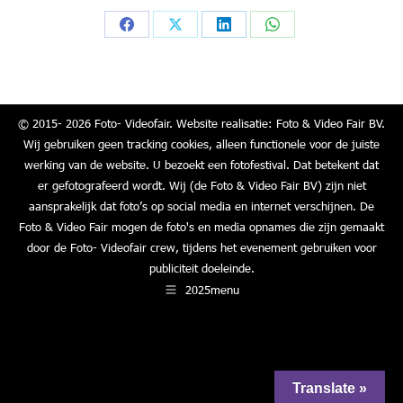
Share
Share
Share
Share
on
on
on
on
Facebook
X
LinkedIn
WhatsApp
© 2015- 2026 Foto- Videofair. Website realisatie: Foto & Video Fair BV.
Wij gebruiken geen tracking cookies, alleen functionele voor de juiste
werking van de website. U bezoekt een fotofestival. Dat betekent dat
er gefotografeerd wordt. Wij (de Foto & Video Fair BV) zijn niet
aansprakelijk dat foto’s op social media en internet verschijnen. De
Foto & Video Fair mogen de foto's en media opnames die zijn gemaakt
door de Foto- Videofair crew, tijdens het evenement gebruiken voor
publiciteit doeleinde.
2025menu
Translate »