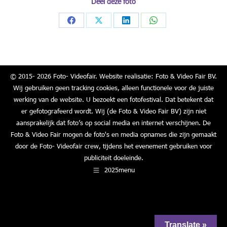
Deel deze foto
Share
Share
Share
Share
on
on
on
on
Facebook
X
LinkedIn
WhatsApp
© 2015- 2026 Foto- Videofair. Website realisatie: Foto & Video Fair BV.
Wij gebruiken geen tracking cookies, alleen functionele voor de juiste
werking van de website. U bezoekt een fotofestival. Dat betekent dat
er gefotografeerd wordt. Wij (de Foto & Video Fair BV) zijn niet
aansprakelijk dat foto’s op social media en internet verschijnen. De
Foto & Video Fair mogen de foto's en media opnames die zijn gemaakt
door de Foto- Videofair crew, tijdens het evenement gebruiken voor
publiciteit doeleinde.
2025menu
Translate »