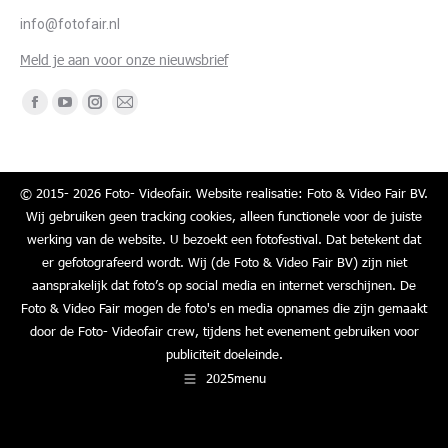
info@fotofair.nl
Meld je aan voor onze nieuwsbrief
Vind ons op:
Facebook
YouTube
Instagram
Mail
page
page
page
page
opens
opens
opens
opens
in
in
in
in
© 2015- 2026 Foto- Videofair. Website realisatie: Foto & Video Fair BV.
Wij gebruiken geen tracking cookies, alleen functionele voor de juiste
new
new
new
new
werking van de website. U bezoekt een fotofestival. Dat betekent dat
window
window
window
window
er gefotografeerd wordt. Wij (de Foto & Video Fair BV) zijn niet
aansprakelijk dat foto’s op social media en internet verschijnen. De
Foto & Video Fair mogen de foto's en media opnames die zijn gemaakt
door de Foto- Videofair crew, tijdens het evenement gebruiken voor
publiciteit doeleinde.
2025menu