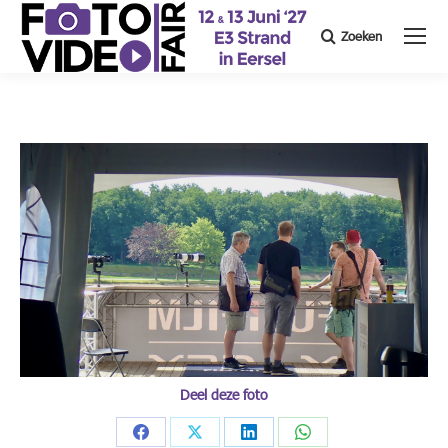
Zoeken
Search:
Deel deze foto
Share
Share
Share
Share