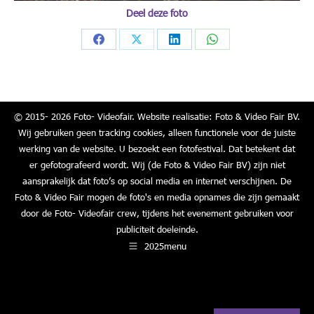
Deel deze foto
Share
Share
Share
Share
on
on
on
on
Facebook
X
LinkedIn
WhatsApp
© 2015- 2026 Foto- Videofair. Website realisatie: Foto & Video Fair BV.
Wij gebruiken geen tracking cookies, alleen functionele voor de juiste
werking van de website. U bezoekt een fotofestival. Dat betekent dat
er gefotografeerd wordt. Wij (de Foto & Video Fair BV) zijn niet
aansprakelijk dat foto’s op social media en internet verschijnen. De
Foto & Video Fair mogen de foto's en media opnames die zijn gemaakt
door de Foto- Videofair crew, tijdens het evenement gebruiken voor
publiciteit doeleinde.
2025menu