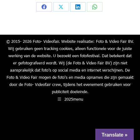
Share
Share
Share
Share
on
on
on
on
Facebook
X
LinkedIn
WhatsApp
© 2015- 2026 Foto- Videofair. Website realisatie: Foto & Video Fair BV.
Wij gebruiken geen tracking cookies, alleen functionele voor de juiste
werking van de website. U bezoekt een fotofestival. Dat betekent dat
er gefotografeerd wordt. Wij (de Foto & Video Fair BV) zijn niet
aansprakelijk dat foto’s op social media en internet verschijnen. De
Foto & Video Fair mogen de foto's en media opnames die zijn gemaakt
door de Foto- Videofair crew, tijdens het evenement gebruiken voor
publiciteit doeleinde.
2025menu
Translate »