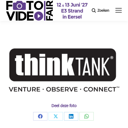
Zoeken
Search:
Deel deze foto
Share
Share
Share
Share