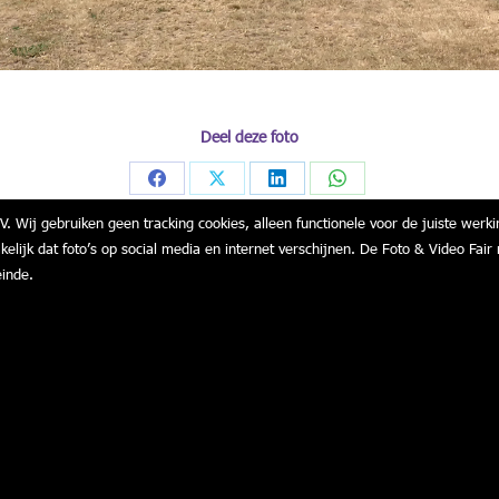
Deel deze foto
Share
Share
Share
Share
V. Wij gebruiken geen tracking cookies, alleen functionele voor de juiste werki
on
on
on
on
akelijk dat foto’s op social media en internet verschijnen. De Foto & Video F
Facebook
X
LinkedIn
WhatsApp
einde.