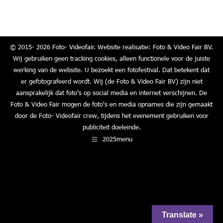
on
on
on
on
Facebook
X
LinkedIn
WhatsApp
© 2015- 2026 Foto- Videofair. Website realisatie: Foto & Video Fair BV.
Wij gebruiken geen tracking cookies, alleen functionele voor de juiste
werking van de website. U bezoekt een fotofestival. Dat betekent dat
er gefotografeerd wordt. Wij (de Foto & Video Fair BV) zijn niet
aansprakelijk dat foto’s op social media en internet verschijnen. De
Foto & Video Fair mogen de foto's en media opnames die zijn gemaakt
door de Foto- Videofair crew, tijdens het evenement gebruiken voor
publiciteit doeleinde.
2025menu
Translate »