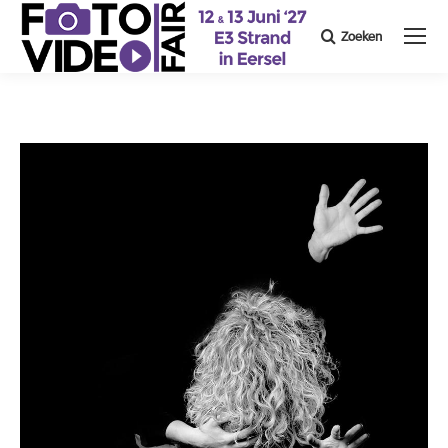
Zoeken
Search: