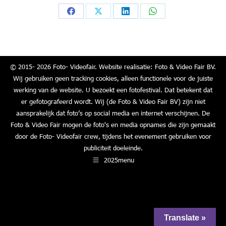
Share
Share
Share
Share
on
on
on
on
Facebook
X
LinkedIn
WhatsApp
© 2015- 2026 Foto- Videofair. Website realisatie: Foto & Video Fair BV.
Wij gebruiken geen tracking cookies, alleen functionele voor de juiste
werking van de website. U bezoekt een fotofestival. Dat betekent dat
er gefotografeerd wordt. Wij (de Foto & Video Fair BV) zijn niet
aansprakelijk dat foto’s op social media en internet verschijnen. De
Foto & Video Fair mogen de foto's en media opnames die zijn gemaakt
door de Foto- Videofair crew, tijdens het evenement gebruiken voor
publiciteit doeleinde.
2025menu
Translate »