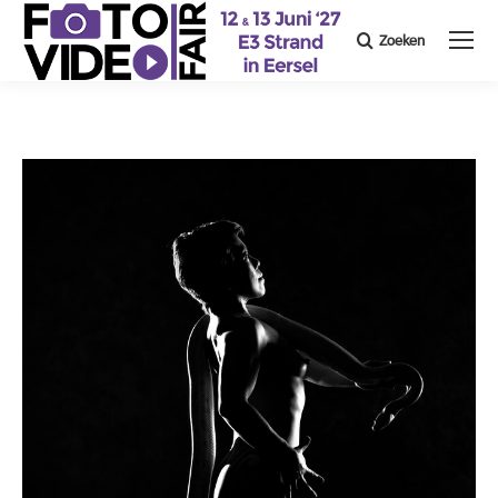
Zoeken
Search: