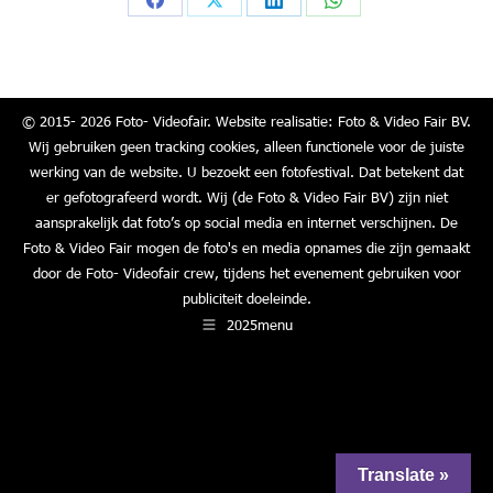
Share
Share
Share
Share
on
on
on
on
Facebook
X
LinkedIn
WhatsApp
© 2015- 2026 Foto- Videofair. Website realisatie: Foto & Video Fair BV.
Wij gebruiken geen tracking cookies, alleen functionele voor de juiste
werking van de website. U bezoekt een fotofestival. Dat betekent dat
er gefotografeerd wordt. Wij (de Foto & Video Fair BV) zijn niet
aansprakelijk dat foto’s op social media en internet verschijnen. De
Foto & Video Fair mogen de foto's en media opnames die zijn gemaakt
door de Foto- Videofair crew, tijdens het evenement gebruiken voor
publiciteit doeleinde.
2025menu
Translate »