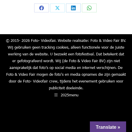
Share
Share
Share
Share
on
on
on
on
Facebook
X
LinkedIn
WhatsApp
© 2015- 2026 Foto- Videofair. Website realisatie: Foto & Video Fair BV.
Wij gebruiken geen tracking cookies, alleen functionele voor de juiste
werking van de website. U bezoekt een fotofestival. Dat betekent dat
er gefotografeerd wordt. Wij (de Foto & Video Fair BV) zijn niet
aansprakelijk dat foto’s op social media en internet verschijnen. De
Foto & Video Fair mogen de foto's en media opnames die zijn gemaakt
door de Foto- Videofair crew, tijdens het evenement gebruiken voor
publiciteit doeleinde.
2025menu
Translate »