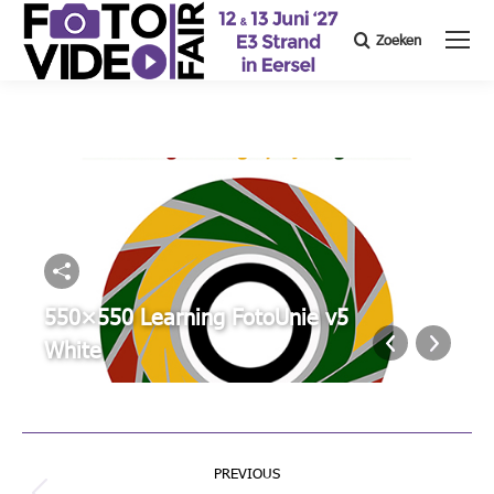
Zoeken
Search:
550×550 Learning FotoUnie v5
White
Album
PREVIOUS