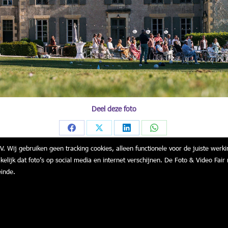
Deel deze foto
Share
Share
Share
Share
V. Wij gebruiken geen tracking cookies, alleen functionele voor de juiste werki
on
on
on
on
akelijk dat foto’s op social media en internet verschijnen. De Foto & Video F
Facebook
X
LinkedIn
WhatsApp
einde.