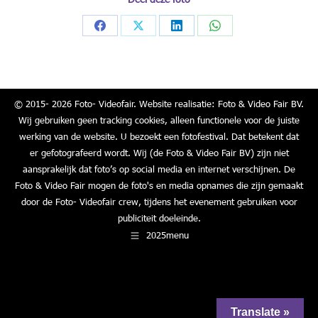
Share
Share
Share
Share
on
on
on
on
Facebook
X
LinkedIn
WhatsApp
© 2015- 2026 Foto- Videofair. Website realisatie: Foto & Video Fair BV.
Wij gebruiken geen tracking cookies, alleen functionele voor de juiste
werking van de website. U bezoekt een fotofestival. Dat betekent dat
er gefotografeerd wordt. Wij (de Foto & Video Fair BV) zijn niet
aansprakelijk dat foto’s op social media en internet verschijnen. De
Foto & Video Fair mogen de foto's en media opnames die zijn gemaakt
door de Foto- Videofair crew, tijdens het evenement gebruiken voor
publiciteit doeleinde.
2025menu
Translate »