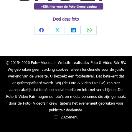
Deel deze foto
Share
Share
Share
Share
on
on
on
on
Facebook
X
LinkedIn
WhatsApp
© 2015- 2026 Foto- Videofair. Website realisatie: Foto & Video Fair BV.
Wij gebruiken geen tracking cookies, alleen functionele voor de juiste
werking van de website. U bezoekt een fotofestival. Dat betekent dat
er gefotografeerd wordt. Wij (de Foto & Video Fair BV) zijn niet
aansprakelijk dat foto’s op social media en internet verschijnen. De
Foto & Video Fair mogen de foto's en media opnames die zijn gemaakt
door de Foto- Videofair crew, tijdens het evenement gebruiken voor
publiciteit doeleinde.
2025menu