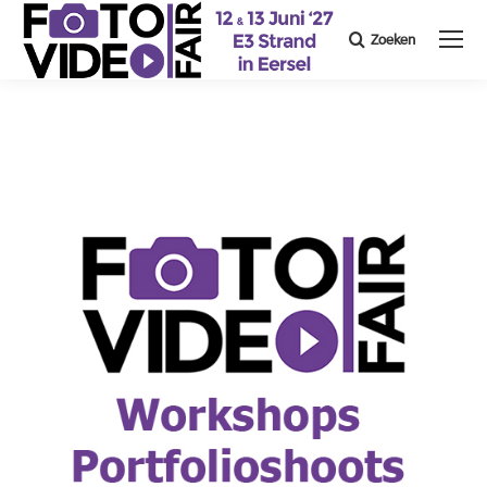
Zoeken
Search: