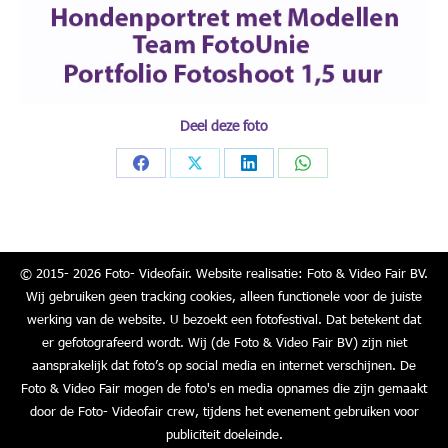
Deel deze foto
Share
Share
Share
Share
on
on
on
on
Facebook
X
LinkedIn
WhatsApp
© 2015- 2026 Foto- Videofair. Website realisatie: Foto & Video Fair BV.
Wij gebruiken geen tracking cookies, alleen functionele voor de juiste
werking van de website. U bezoekt een fotofestival. Dat betekent dat
er gefotografeerd wordt. Wij (de Foto & Video Fair BV) zijn niet
aansprakelijk dat foto’s op social media en internet verschijnen. De
Foto & Video Fair mogen de foto's en media opnames die zijn gemaakt
door de Foto- Videofair crew, tijdens het evenement gebruiken voor
publiciteit doeleinde.