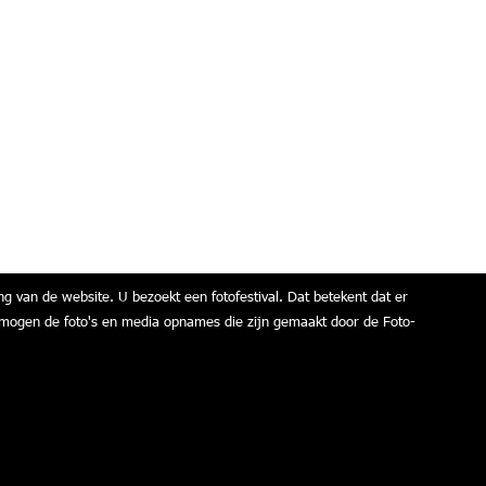
ng van de website. U bezoekt een fotofestival. Dat betekent dat er
air mogen de foto's en media opnames die zijn gemaakt door de Foto-