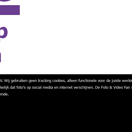
V. Wij gebruiken geen tracking cookies, alleen functionele voor de juiste werki
akelijk dat foto’s op social media en internet verschijnen. De Foto & Video F
einde.