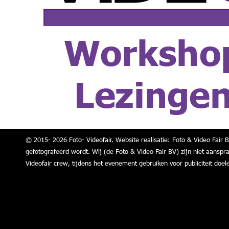
© 2015- 2026 Foto- Videofair. Website realisatie: Foto & Video Fair B
gefotografeerd wordt. Wij (de Foto & Video Fair BV) zijn niet aanspr
Videofair crew, tijdens het evenement gebruiken voor publiciteit doel