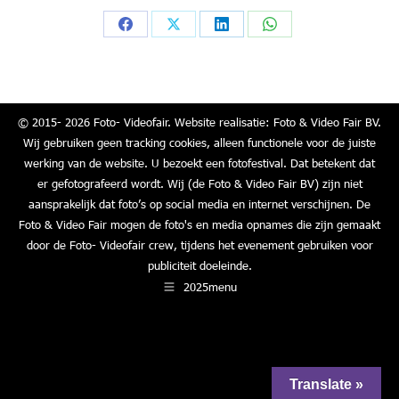
Share
Share
Share
Share
on
on
on
on
Facebook
X
LinkedIn
WhatsApp
© 2015- 2026 Foto- Videofair. Website realisatie: Foto & Video Fair BV.
Wij gebruiken geen tracking cookies, alleen functionele voor de juiste
werking van de website. U bezoekt een fotofestival. Dat betekent dat
er gefotografeerd wordt. Wij (de Foto & Video Fair BV) zijn niet
aansprakelijk dat foto’s op social media en internet verschijnen. De
Foto & Video Fair mogen de foto's en media opnames die zijn gemaakt
door de Foto- Videofair crew, tijdens het evenement gebruiken voor
publiciteit doeleinde.
2025menu
Translate »