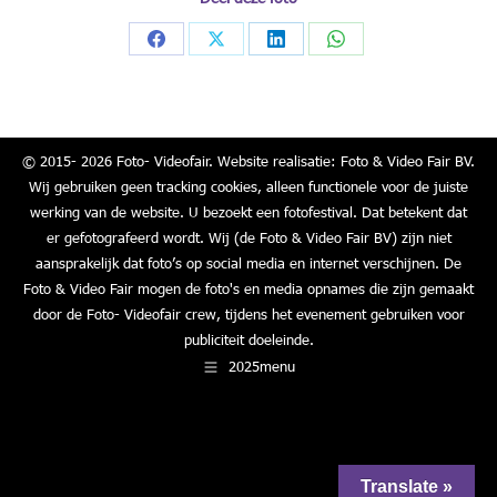
Share
Share
Share
Share
on
on
on
on
Facebook
X
LinkedIn
WhatsApp
© 2015- 2026 Foto- Videofair. Website realisatie: Foto & Video Fair BV.
Wij gebruiken geen tracking cookies, alleen functionele voor de juiste
werking van de website. U bezoekt een fotofestival. Dat betekent dat
er gefotografeerd wordt. Wij (de Foto & Video Fair BV) zijn niet
aansprakelijk dat foto’s op social media en internet verschijnen. De
Foto & Video Fair mogen de foto's en media opnames die zijn gemaakt
door de Foto- Videofair crew, tijdens het evenement gebruiken voor
publiciteit doeleinde.
2025menu
Translate »