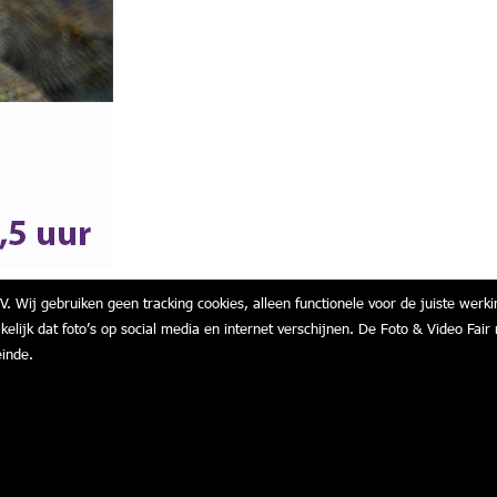
V. Wij gebruiken geen tracking cookies, alleen functionele voor de juiste werki
akelijk dat foto’s op social media en internet verschijnen. De Foto & Video F
einde.