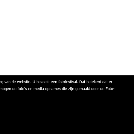
ng van de website. U bezoekt een fotofestival. Dat betekent dat er
air mogen de foto's en media opnames die zijn gemaakt door de Foto-