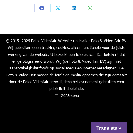
Share
Share
Share
Share
on
on
on
on
Facebook
X
LinkedIn
WhatsApp
© 2015- 2026 Foto- Videofair. Website realisatie: Foto & Video Fair BV.
Wij gebruiken geen tracking cookies, alleen functionele voor de juiste
werking van de website. U bezoekt een fotofestival. Dat betekent dat
er gefotografeerd wordt. Wij (de Foto & Video Fair BV) zijn niet
aansprakelijk dat foto’s op social media en internet verschijnen. De
Foto & Video Fair mogen de foto's en media opnames die zijn gemaakt
door de Foto- Videofair crew, tijdens het evenement gebruiken voor
publiciteit doeleinde.
2025menu
Translate »