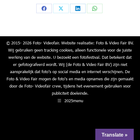
Share
Share
Share
Share
on
on
on
on
Facebook
X
LinkedIn
WhatsApp
© 2015- 2026 Foto- Videofair. Website realisatie: Foto & Video Fair BV.
Wij gebruiken geen tracking cookies, alleen functionele voor de juiste
werking van de website. U bezoekt een fotofestival. Dat betekent dat
er gefotografeerd wordt. Wij (de Foto & Video Fair BV) zijn niet
aansprakelijk dat foto’s op social media en internet verschijnen. De
Foto & Video Fair mogen de foto's en media opnames die zijn gemaakt
door de Foto- Videofair crew, tijdens het evenement gebruiken voor
publiciteit doeleinde.
2025menu
Translate »